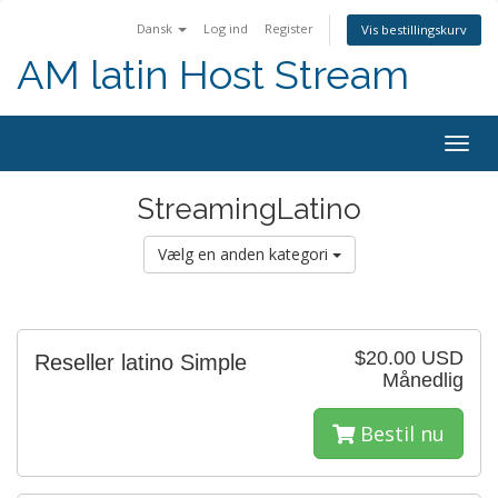
Dansk
Log ind
Register
Vis bestillingskurv
AM latin Host Stream
Togg
navig
StreamingLatino
Vælg en anden kategori
$20.00 USD
Reseller latino Simple
Månedlig
Bestil nu