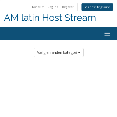
Dansk
Log ind
Register
Vis bestillingskurv
AM latin Host Stream
Togg
navig
Vælg en anden kategori