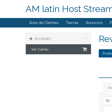
AM latin Host Strea
Área de Clientes
Tienda
Anuncios
P
Rev
Acciones
Ver Carrito
Produ
Có