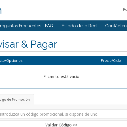
m
E
reguntas Frecuentes - FAQ
Estado de la Red
Contácten
isar & Pagar
cto/Opciones
Precio/Ciclo
El carrito está vacío
digo de Promoción
Validar Código >>