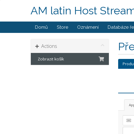
AM latin Host Strea
Domů
Store
Oznámení
Databáze ře
Př
Actions
Zobrazit košík
Produ
Ap