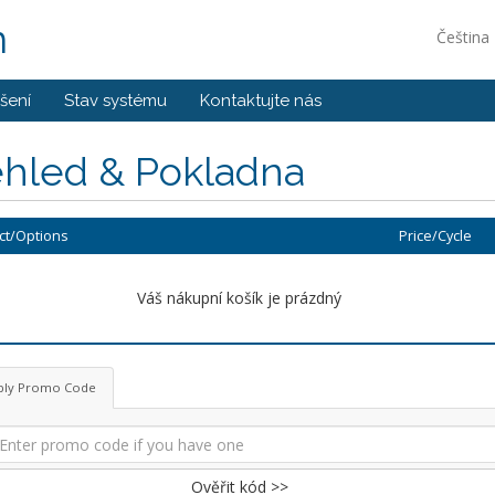
m
Čeština
šení
Stav systému
Kontaktujte nás
ehled & Pokladna
ct/Options
Price/Cycle
Váš nákupní košík je prázdný
ply Promo Code
Ověřit kód >>